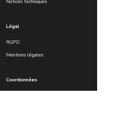
Notices techniques
Légal
RGPD
Mentions légales
Coordonnées
+33 6 52 67 79 75
contact@fausses-plaies.com
7 chemin du Vivier
38450 Notre Dame de Commiers