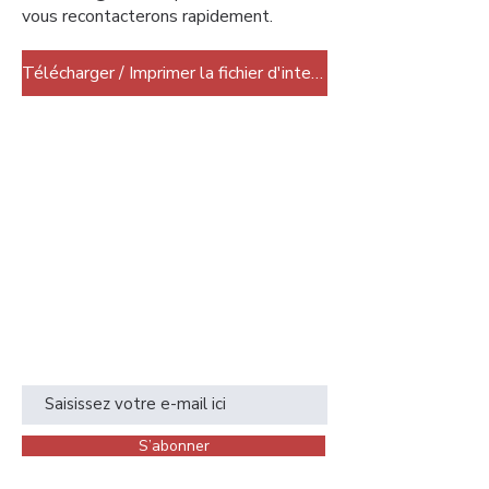
vous recontacterons rapidement.
Télécharger / Imprimer la fichier d'intervention
Soyez informé
Inscrivez-vous à notre newsletter pour
recevoir nos offres et actualités.
S’abonner