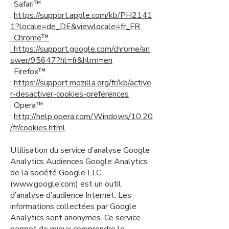
· Safari™
:
https://support.apple.com/kb/PH2141
1?locale=de_DE&viewlocale=fr_FR
· Chrome™
:
https://support.google.com/chrome/an
swer/95647?hl=fr&hlrm=en
· Firefox™
:
https://support.mozilla.org/fr/kb/active
r-desactiver-cookies-preferences
· Opera™
:
http://help.opera.com/Windows/10.20
/fr/cookies.html
Utilisation du service d’analyse Google
Analytics Audiences Google Analytics
de la société Google LLC
(
www.google.com
) est un outil
d’analyse d’audience Internet. Les
informations collectées par Google
Analytics sont anonymes. Ce service