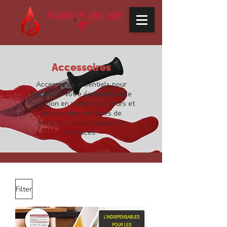
Accessoires
Accessoires essentiels pour
compléter votre équipement de
formation en premiers secours et
assurer des exercices de
simulation plus réalistes et
efficaces.
Filter