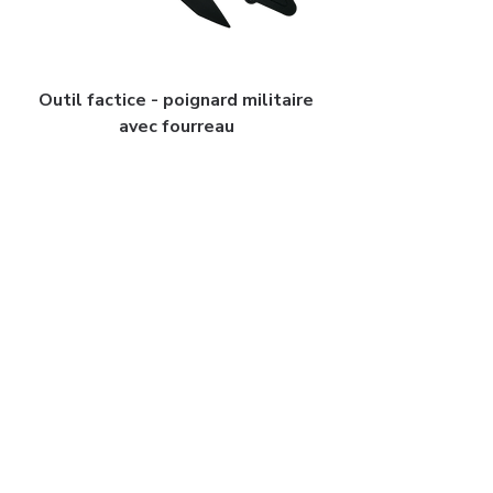
Outil factice - poignard militaire
avec fourreau
Price
0,00€
1
/
2