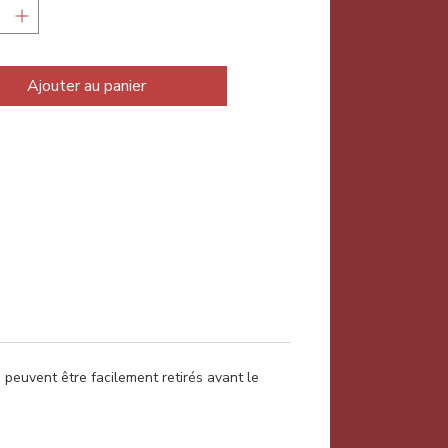
ande, des modèles avec poitrine
alement disponibles. Ces deux
'enfilent facilement comme un pull
nt accueillir une variété de plaies.
Ajouter au panier
ions supplémentaires sont
les sur demande, veuillez nous
r pour plus d'informations.
s peuvent être facilement retirés avant le