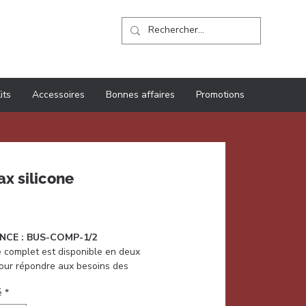
Contact
its
Accessoires
Bonnes affaires
Promotions
ax silicone
rix
NCE : BUS-COMP-1/2
 complet est disponible en deux
pour répondre aux besoins des
s de petite et de grande taille,
é
*
alement conçus pour les hommes.