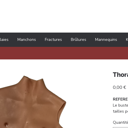
06 52 67 79 75
Notices techniques
À propos
laies
Manchons
Fractures
Brûlures
Mannequins
K
Thor
P
0,00 €
REFERE
Le buste
tailles 
personne
Quantit
princip