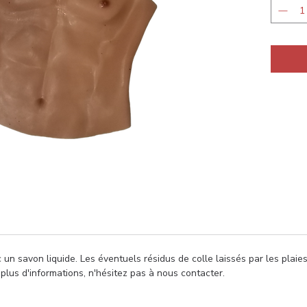
Sur dem
sont ég
bustes s
et peuve
Des opt
disponib
contacte
 un savon liquide. Les éventuels résidus de colle laissés par les plaie
 plus d'informations, n'hésitez pas à nous contacter.