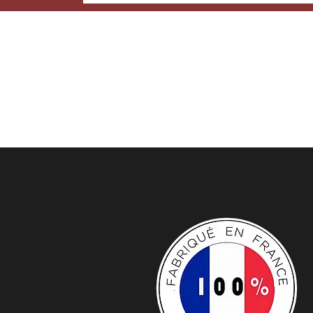
Soyez info
Inscrivez-vous à notre newslet
nos offres et actualités.