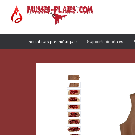
Indicateurs paramétriques
Supports de plaies
P